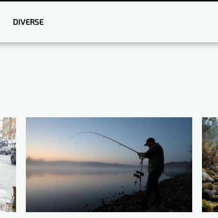
DIVERSE