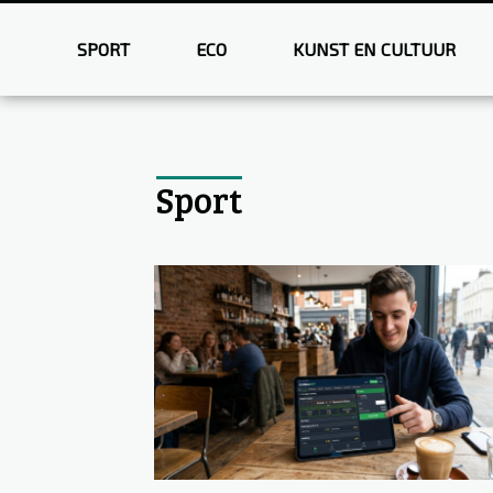
SPORT
ECO
KUNST EN CULTUUR
Sport