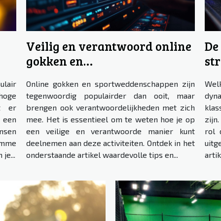
Veilig en verantwoord online
De
gokken en
str
sportweddenschappen
ulair
Online gokken en sportweddenschappen zijn
Welk
hoge
tegenwoordig populairder dan ooit, maar
dyn
lt er
brengen ook verantwoordelijkheden met zich
klas
 een
mee. Het is essentieel om te weten hoe je op
zijn
ansen
een veilige en verantwoorde manier kunt
rol 
limme
deelnemen aan deze activiteiten. Ontdek in het
uitg
je...
onderstaande artikel waardevolle tips en...
arti