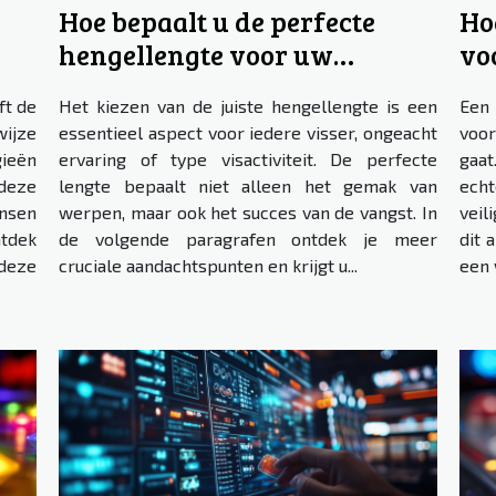
Hoe bepaalt u de perfecte
Ho
hengellengte voor uw
vo
visactiviteit?
ft de
Het kiezen van de juiste hengellengte is een
Een
ijze
essentieel aspect voor iedere visser, ongeacht
voor
gieën
ervaring of type visactiviteit. De perfecte
gaat
deze
lengte bepaalt niet alleen het gemak van
echt
sen
werpen, maar ook het succes van de vangst. In
veil
ntdek
de volgende paragrafen ontdek je meer
dit 
deze
cruciale aandachtspunten en krijgt u...
een 