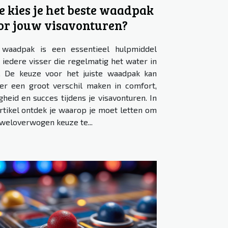
e kies je het beste waadpak
or jouw visavonturen?
 waadpak is een essentieel hulpmiddel
 iedere visser die regelmatig het water in
. De keuze voor het juiste waadpak kan
er een groot verschil maken in comfort,
igheid en succes tijdens je visavonturen. In
artikel ontdek je waarop je moet letten om
weloverwogen keuze te...